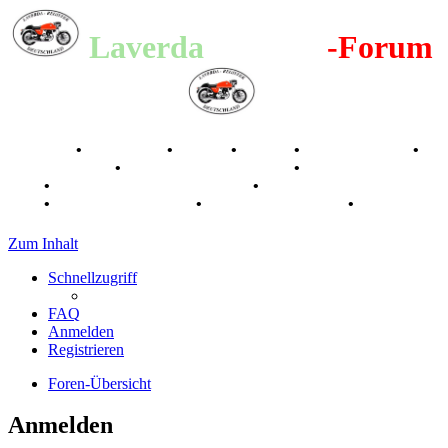
Laverda
-Register
-Forum
Breganze
•
Geschichte
•
Stories
•
Videos
•
Registertreffen
•
Kalenderbilder
•
Valle San Liberale 1996
•
Raduno Mondiale
1997
•
Retro Classic Stuttgart 2016
•
Laverda Museum Lisse
2017
•
70 Jahre Feier 2019
•
75 Jahre Feier 2024
•
Zum Inhalt
Schnellzugriff
FAQ
Anmelden
Registrieren
Foren-Übersicht
Anmelden