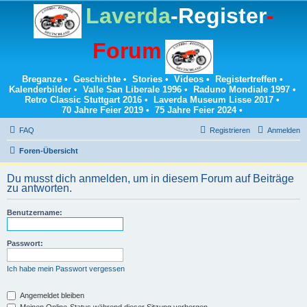
Laverda
-Register
-
Forum
Breganze
•
Geschichte
•
Stories
•
Videos
•
Registertreffen
•
Kalenderbilder
•
Valle San Liberale 1996
•
Raduno Mondiale 1997
•
Retro Classic Stuttgart 2016
•
Laverda Museum Lisse 2017
•
70 Jahre Feier 2019
•
75 Jahre Feier 2024
•
FAQ
Registrieren
Anmelden
Foren-Übersicht
Du musst dich anmelden, um in diesem Forum auf Beiträge
zu antworten.
Benutzername:
Passwort:
Ich habe mein Passwort vergessen
Angemeldet bleiben