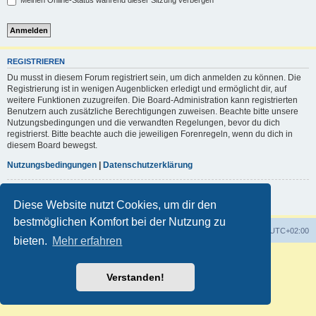
Meinen Online-Status während dieser Sitzung verbergen
REGISTRIEREN
Du musst in diesem Forum registriert sein, um dich anmelden zu können. Die
Registrierung ist in wenigen Augenblicken erledigt und ermöglicht dir, auf
weitere Funktionen zuzugreifen. Die Board-Administration kann registrierten
Benutzern auch zusätzliche Berechtigungen zuweisen. Beachte bitte unsere
Nutzungsbedingungen und die verwandten Regelungen, bevor du dich
registrierst. Bitte beachte auch die jeweiligen Forenregeln, wenn du dich in
diesem Board bewegst.
Nutzungsbedingungen
|
Datenschutzerklärung
Registrieren
Diese Website nutzt Cookies, um dir den
bestmöglichen Komfort bei der Nutzung zu
Foren-Übersicht
Alle Zeiten sind
UTC+02:00
bieten.
Mehr erfahren
Powered by
phpBB
® Forum Software © phpBB Limited
Deutsche Übersetzung durch
phpBB.de
Verstanden!
Customized by
WireSys
Datenschutz
|
Nutzungsbedingungen