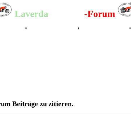
Laverda
-Register
-Forum
lenderbilder
•
Valle San Liberale 1996
•
Raduno Mondiale 1997
um Beiträge zu zitieren.