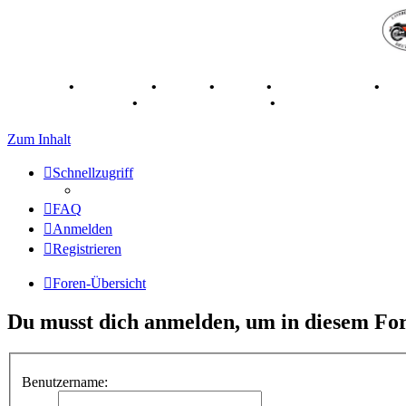
Breganze
•
Geschichte
•
Stories
•
Videos
•
Registertreffen
•
Ka
70 Jahre Feier 2019
•
75 Jahre Feier 2024
•
Zum Inhalt
Schnellzugriff
FAQ
Anmelden
Registrieren
Foren-Übersicht
Du musst dich anmelden, um in diesem For
Benutzername: