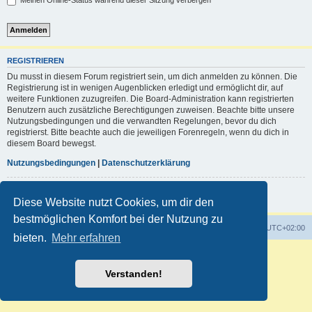
Meinen Online-Status während dieser Sitzung verbergen
REGISTRIEREN
Du musst in diesem Forum registriert sein, um dich anmelden zu können. Die
Registrierung ist in wenigen Augenblicken erledigt und ermöglicht dir, auf
weitere Funktionen zuzugreifen. Die Board-Administration kann registrierten
Benutzern auch zusätzliche Berechtigungen zuweisen. Beachte bitte unsere
Nutzungsbedingungen und die verwandten Regelungen, bevor du dich
registrierst. Bitte beachte auch die jeweiligen Forenregeln, wenn du dich in
diesem Board bewegst.
Nutzungsbedingungen
|
Datenschutzerklärung
Registrieren
Diese Website nutzt Cookies, um dir den
bestmöglichen Komfort bei der Nutzung zu
Foren-Übersicht
Alle Zeiten sind
UTC+02:00
bieten.
Mehr erfahren
Powered by
phpBB
® Forum Software © phpBB Limited
Deutsche Übersetzung durch
phpBB.de
Verstanden!
Customized by
WireSys
Datenschutz
|
Nutzungsbedingungen