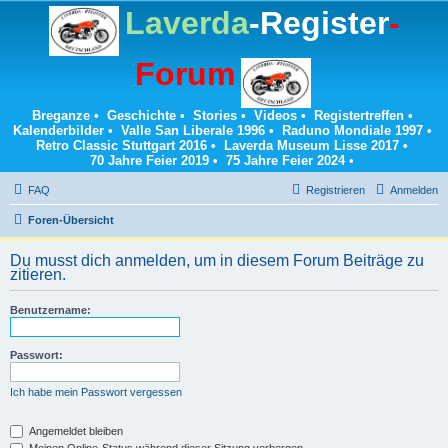
Laverda
-Register
-
Forum
Breganze
•
Geschichte
•
Stories
•
Videos
•
Registertreffen
•
Kalenderbilder
•
Valle San Liberale 1996
•
Raduno Mondiale 1997
•
Retro Classic Stuttgart 2016
•
Laverda Museum Lisse 2017
•
70 Jahre Feier 2019
•
75 Jahre Feier 2024
•
FAQ
Registrieren
Anmelden
Foren-Übersicht
Du musst dich anmelden, um in diesem Forum Beiträge zu
zitieren.
Benutzername:
Passwort:
Ich habe mein Passwort vergessen
Angemeldet bleiben