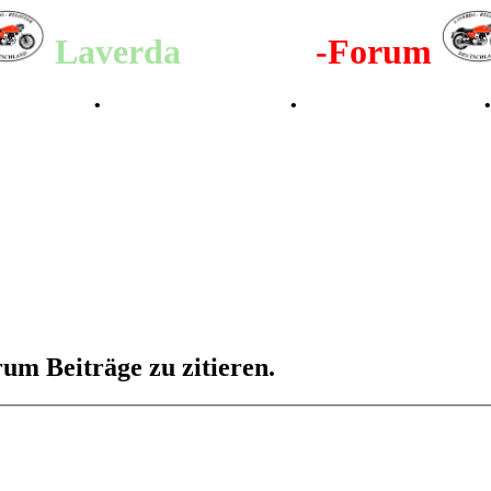
Laverda
-Register
-Forum
lenderbilder
•
Valle San Liberale 1996
•
Raduno Mondiale 1997
um Beiträge zu zitieren.