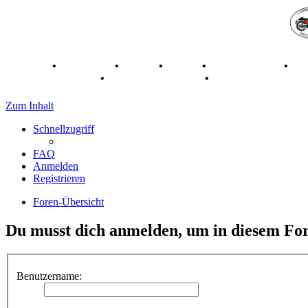
Breganze
•
Geschichte
•
Stories
•
Videos
•
Registertreffen
•
Ka
70 Jahre Feier 2019
•
75 Jahre Feier 2024
•
Zum Inhalt
Schnellzugriff
FAQ
Anmelden
Registrieren
Foren-Übersicht
Du musst dich anmelden, um in diesem For
Benutzername: