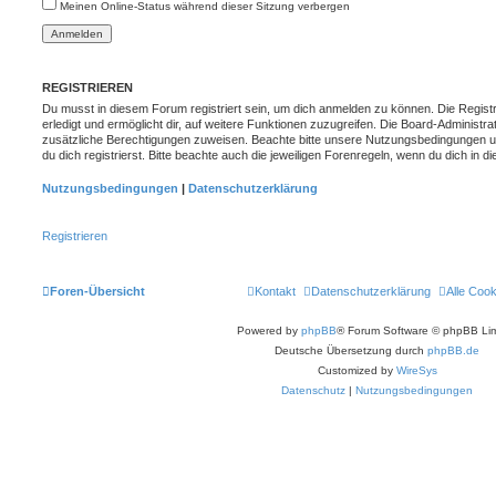
Meinen Online-Status während dieser Sitzung verbergen
REGISTRIEREN
Du musst in diesem Forum registriert sein, um dich anmelden zu können. Die Registr
erledigt und ermöglicht dir, auf weitere Funktionen zuzugreifen. Die Board-Administra
zusätzliche Berechtigungen zuweisen. Beachte bitte unsere Nutzungsbedingungen 
du dich registrierst. Bitte beachte auch die jeweiligen Forenregeln, wenn du dich in
Nutzungsbedingungen
|
Datenschutzerklärung
Registrieren
Foren-Übersicht
Kontakt
Datenschutzerklärung
Alle Coo
Powered by
phpBB
® Forum Software © phpBB Lim
Deutsche Übersetzung durch
phpBB.de
Customized by
WireSys
Datenschutz
|
Nutzungsbedingungen