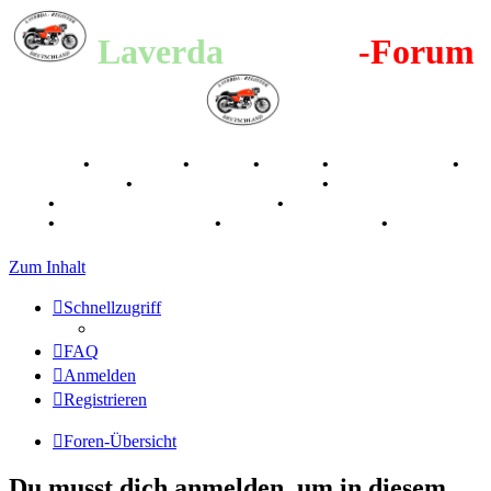
Laverda
-Register
-Forum
Breganze
•
Geschichte
•
Stories
•
Videos
•
Registertreffen
•
Kalenderbilder
•
Valle San Liberale 1996
•
Raduno Mondiale
1997
•
Retro Classic Stuttgart 2016
•
Laverda Museum Lisse
2017
•
70 Jahre Feier 2019
•
75 Jahre Feier 2024
•
Zum Inhalt
Schnellzugriff
FAQ
Anmelden
Registrieren
Foren-Übersicht
Du musst dich anmelden, um in diesem