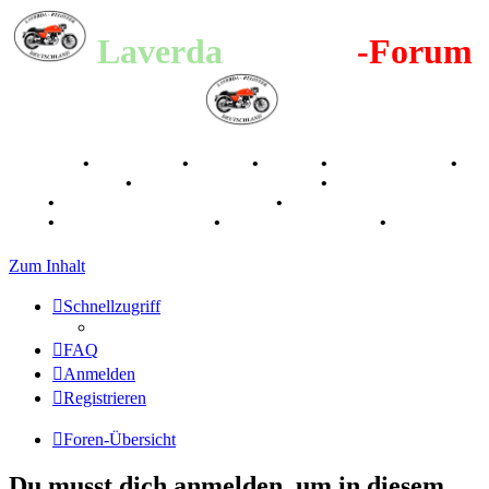
Laverda
-Register
-Forum
Breganze
•
Geschichte
•
Stories
•
Videos
•
Registertreffen
•
Kalenderbilder
•
Valle San Liberale 1996
•
Raduno Mondiale
1997
•
Retro Classic Stuttgart 2016
•
Laverda Museum Lisse
2017
•
70 Jahre Feier 2019
•
75 Jahre Feier 2024
•
Zum Inhalt
Schnellzugriff
FAQ
Anmelden
Registrieren
Foren-Übersicht
Du musst dich anmelden, um in diesem