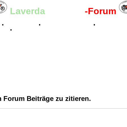
Laverda
-Register
-Forum
n
•
Kalenderbilder
•
Valle San Liberale 1996
•
Raduno Mond
 2024
•
Forum Beiträge zu zitieren.