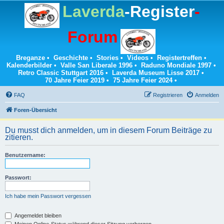
Laverda
-Register
-
Forum
Breganze
•
Geschichte
•
Stories
•
Videos
•
Registertreffen
•
Kalenderbilder
•
Valle San Liberale 1996
•
Raduno Mondiale 1997
•
Retro Classic Stuttgart 2016
•
Laverda Museum Lisse 2017
•
70 Jahre Feier 2019
•
75 Jahre Feier 2024
•
FAQ
Registrieren
Anmelden
Foren-Übersicht
Du musst dich anmelden, um in diesem Forum Beiträge zu
zitieren.
Benutzername:
Passwort:
Ich habe mein Passwort vergessen
Angemeldet bleiben