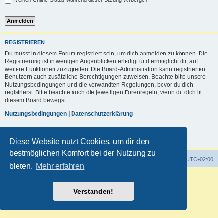
Meinen Online-Status während dieser Sitzung verbergen
REGISTRIEREN
Du musst in diesem Forum registriert sein, um dich anmelden zu können. Die
Registrierung ist in wenigen Augenblicken erledigt und ermöglicht dir, auf
weitere Funktionen zuzugreifen. Die Board-Administration kann registrierten
Benutzern auch zusätzliche Berechtigungen zuweisen. Beachte bitte unsere
Nutzungsbedingungen und die verwandten Regelungen, bevor du dich
registrierst. Bitte beachte auch die jeweiligen Forenregeln, wenn du dich in
diesem Board bewegst.
Nutzungsbedingungen
|
Datenschutzerklärung
Registrieren
Diese Website nutzt Cookies, um dir den
bestmöglichen Komfort bei der Nutzung zu
Foren-Übersicht
Alle Zeiten sind
UTC+02:00
bieten.
Mehr erfahren
Powered by
phpBB
® Forum Software © phpBB Limited
Deutsche Übersetzung durch
phpBB.de
Verstanden!
Customized by
WireSys
Datenschutz
|
Nutzungsbedingungen