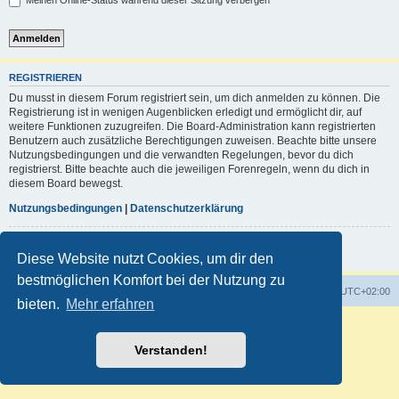
Meinen Online-Status während dieser Sitzung verbergen
REGISTRIEREN
Du musst in diesem Forum registriert sein, um dich anmelden zu können. Die
Registrierung ist in wenigen Augenblicken erledigt und ermöglicht dir, auf
weitere Funktionen zuzugreifen. Die Board-Administration kann registrierten
Benutzern auch zusätzliche Berechtigungen zuweisen. Beachte bitte unsere
Nutzungsbedingungen und die verwandten Regelungen, bevor du dich
registrierst. Bitte beachte auch die jeweiligen Forenregeln, wenn du dich in
diesem Board bewegst.
Nutzungsbedingungen
|
Datenschutzerklärung
Registrieren
Diese Website nutzt Cookies, um dir den
bestmöglichen Komfort bei der Nutzung zu
Foren-Übersicht
Alle Zeiten sind
UTC+02:00
bieten.
Mehr erfahren
Powered by
phpBB
® Forum Software © phpBB Limited
Deutsche Übersetzung durch
phpBB.de
Verstanden!
Customized by
WireSys
Datenschutz
|
Nutzungsbedingungen