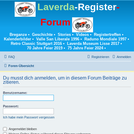
Laverda
-Register
-
Forum
Breganze
•
Geschichte
•
Stories
•
Videos
•
Registertreffen
•
Kalenderbilder
•
Valle San Liberale 1996
•
Raduno Mondiale 1997
•
Retro Classic Stuttgart 2016
•
Laverda Museum Lisse 2017
•
70 Jahre Feier 2019
•
75 Jahre Feier 2024
•
FAQ
Registrieren
Anmelden
Foren-Übersicht
Du musst dich anmelden, um in diesem Forum Beiträge zu
zitieren.
Benutzername:
Passwort:
Ich habe mein Passwort vergessen
Angemeldet bleiben