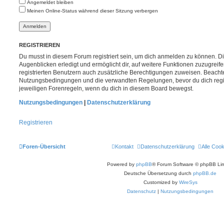
Angemeldet bleiben
Meinen Online-Status während dieser Sitzung verbergen
REGISTRIEREN
Du musst in diesem Forum registriert sein, um dich anmelden zu können. Di
Augenblicken erledigt und ermöglicht dir, auf weitere Funktionen zuzugreif
registrierten Benutzern auch zusätzliche Berechtigungen zuweisen. Beachte
Nutzungsbedingungen und die verwandten Regelungen, bevor du dich registr
jeweiligen Forenregeln, wenn du dich in diesem Board bewegst.
Nutzungsbedingungen
|
Datenschutzerklärung
Registrieren
Foren-Übersicht
Kontakt
Datenschutzerklärung
Alle Coo
Powered by
phpBB
® Forum Software © phpBB Lim
Deutsche Übersetzung durch
phpBB.de
Customized by
WireSys
Datenschutz
|
Nutzungsbedingungen