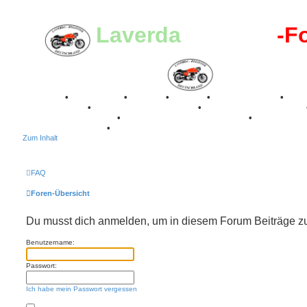
Laverda
-Register
-F
Breganze
•
Geschichte
•
Stories
•
Videos
•
Registertreffen
•
Kalenderbilder
•
Valle San Liberale 1996
•
Raduno Mondiale 1997
Classic Stuttgart 2016
•
Laverda Museum Lisse 2017
•
70 Jahre Fe
75 Jahre Feier 2024
•
Zum Inhalt
FAQ
Foren-Übersicht
Du musst dich anmelden, um in diesem Forum Beiträge zu 
Benutzername:
Passwort:
Ich habe mein Passwort vergessen