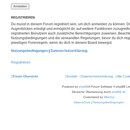
REGISTRIEREN
Du musst in diesem Forum registriert sein, um dich anmelden zu können. Di
Augenblicken erledigt und ermöglicht dir, auf weitere Funktionen zuzugreif
registrierten Benutzern auch zusätzliche Berechtigungen zuweisen. Beachte
Nutzungsbedingungen und die verwandten Regelungen, bevor du dich registr
jeweiligen Forenregeln, wenn du dich in diesem Board bewegst.
Nutzungsbedingungen
|
Datenschutzerklärung
Registrieren
Foren-Übersicht
Kontakt
Datenschutzerklärung
Alle Coo
Powered by
phpBB
® Forum Software © phpBB Lim
Deutsche Übersetzung durch
phpBB.de
Customized by
WireSys
Datenschutz
|
Nutzungsbedingungen