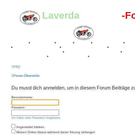
Laverda
-Register
-F
Breganze
•
Geschichte
•
Stories
•
Videos
•
Registertreffen
•
Kale
•
Valle San Liberale 1996
•
Raduno Mondiale 1997
•
Retro Classic Stuttgart 2016
•
Laverda Museum Lisse 2017
•
70 Jahre Feier 2019
•
75 Jahre Feier 2024
•
FAQ
Foren-Übersicht
Du musst dich anmelden, um in diesem Forum Beiträge zu 
Benutzername:
Passwort:
Ich habe mein Passwort vergessen
Angemeldet bleiben
Meinen Online-Status während dieser Sitzung verbergen