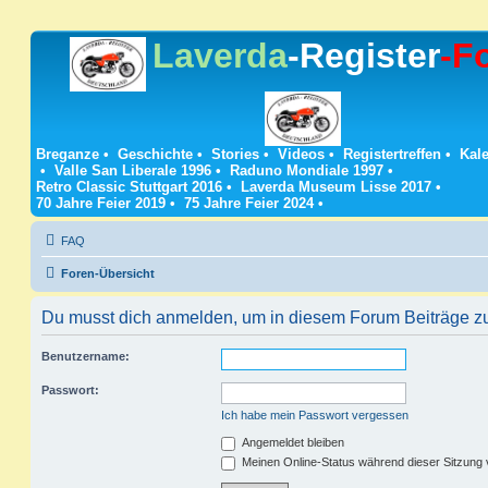
Laverda
-Register
-F
Breganze
•
Geschichte
•
Stories
•
Videos
•
Registertreffen
•
Kale
•
Valle San Liberale 1996
•
Raduno Mondiale 1997
•
Retro Classic Stuttgart 2016
•
Laverda Museum Lisse 2017
•
70 Jahre Feier 2019
•
75 Jahre Feier 2024
•
FAQ
Foren-Übersicht
Du musst dich anmelden, um in diesem Forum Beiträge zu 
Benutzername:
Passwort:
Ich habe mein Passwort vergessen
Angemeldet bleiben
Meinen Online-Status während dieser Sitzung