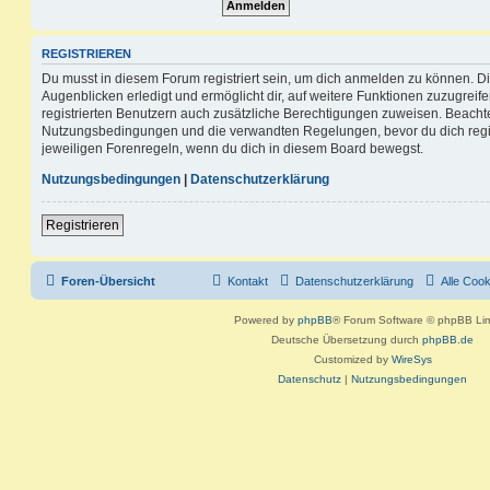
REGISTRIEREN
Du musst in diesem Forum registriert sein, um dich anmelden zu können. Di
Augenblicken erledigt und ermöglicht dir, auf weitere Funktionen zuzugreif
registrierten Benutzern auch zusätzliche Berechtigungen zuweisen. Beachte
Nutzungsbedingungen und die verwandten Regelungen, bevor du dich registr
jeweiligen Forenregeln, wenn du dich in diesem Board bewegst.
Nutzungsbedingungen
|
Datenschutzerklärung
Registrieren
Foren-Übersicht
Kontakt
Datenschutzerklärung
Alle Coo
Powered by
phpBB
® Forum Software © phpBB Lim
Deutsche Übersetzung durch
phpBB.de
Customized by
WireSys
Datenschutz
|
Nutzungsbedingungen