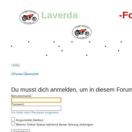
Laverda
-Register
-F
Breganze
•
Geschichte
•
Stories
•
Videos
•
Registertreffen
•
Kale
•
Valle San Liberale 1996
•
Raduno Mondiale 1997
•
Retro Classic Stuttgart 2016
•
Laverda Museum Lisse 2017
•
70 Jahre Feier 2019
•
75 Jahre Feier 2024
•
FAQ
Foren-Übersicht
Du musst dich anmelden, um in diesem Forum 
Benutzername:
Passwort:
Ich habe mein Passwort vergessen
Angemeldet bleiben
Meinen Online-Status während dieser Sitzung verbergen