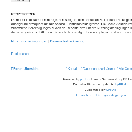
REGISTRIEREN
Du musst in diesem Forum registriert sein, um dich anmelden zu können. Die Registr
erledigt und ermöglicht dir, auf weitere Funktionen zuzugreifen. Die Board-Administra
zusätzliche Berechtigungen zuweisen. Beachte bitte unsere Nutzungsbedingungen 
du dich registrierst. Bitte beachte auch die jeweiligen Forenregeln, wenn du dich in
Nutzungsbedingungen
|
Datenschutzerklärung
Registrieren
Foren-Übersicht
Kontakt
Datenschutzerklärung
Alle Coo
Powered by
phpBB
® Forum Software © phpBB Lim
Deutsche Übersetzung durch
phpBB.de
Customized by
WireSys
Datenschutz
|
Nutzungsbedingungen