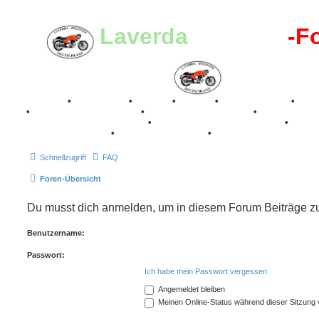
Laverda
-Register
-F
Breganze
•
Geschichte
•
Stories
•
Videos
•
Registertreffen
•
Kale
•
Valle San Liberale 1996
•
Raduno Mondiale 1997
•
Retro Classic Stuttgart 2016
•
Laverda Museum Lisse 2017
•
70 Jahre Feier 2019
•
75 Jahre Feier 2024
•
Schnellzugriff
FAQ
Foren-Übersicht
Du musst dich anmelden, um in diesem Forum Beiträge zu 
Benutzername:
Passwort:
Ich habe mein Passwort vergessen
Angemeldet bleiben
Meinen Online-Status während dieser Sitzung