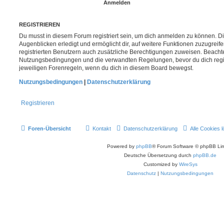
REGISTRIEREN
Du musst in diesem Forum registriert sein, um dich anmelden zu können. Di
Augenblicken erledigt und ermöglicht dir, auf weitere Funktionen zuzugreif
registrierten Benutzern auch zusätzliche Berechtigungen zuweisen. Beachte
Nutzungsbedingungen und die verwandten Regelungen, bevor du dich registr
jeweiligen Forenregeln, wenn du dich in diesem Board bewegst.
Nutzungsbedingungen
|
Datenschutzerklärung
Registrieren
Foren-Übersicht
Kontakt
Datenschutzerklärung
Alle Cookies 
Powered by
phpBB
® Forum Software © phpBB Lim
Deutsche Übersetzung durch
phpBB.de
Customized by
WireSys
Datenschutz
|
Nutzungsbedingungen