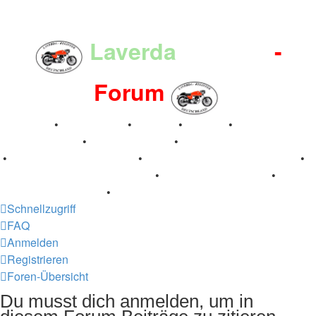
Laverda
-Register
-
Forum
Breganze
•
Geschichte
•
Stories
•
Videos
•
Registertreffen
•
Kalenderbilder
•
Valle San Liberale 1996
•
Raduno Mondiale 1997
•
Retro Classic Stuttgart 2016
•
Laverda Museum Lisse 2017
•
70 Jahre Feier 2019
•
75 Jahre Feier 2024
•
Schnellzugriff
FAQ
Anmelden
Registrieren
Foren-Übersicht
Du musst dich anmelden, um in