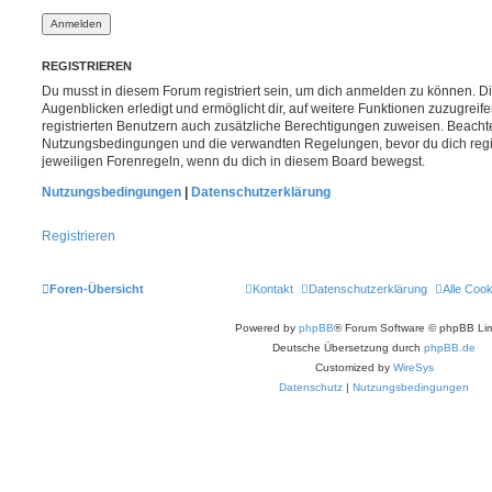
REGISTRIEREN
Du musst in diesem Forum registriert sein, um dich anmelden zu können. Di
Augenblicken erledigt und ermöglicht dir, auf weitere Funktionen zuzugreif
registrierten Benutzern auch zusätzliche Berechtigungen zuweisen. Beachte
Nutzungsbedingungen und die verwandten Regelungen, bevor du dich registr
jeweiligen Forenregeln, wenn du dich in diesem Board bewegst.
Nutzungsbedingungen
|
Datenschutzerklärung
Registrieren
Foren-Übersicht
Kontakt
Datenschutzerklärung
Alle Coo
Powered by
phpBB
® Forum Software © phpBB Lim
Deutsche Übersetzung durch
phpBB.de
Customized by
WireSys
Datenschutz
|
Nutzungsbedingungen