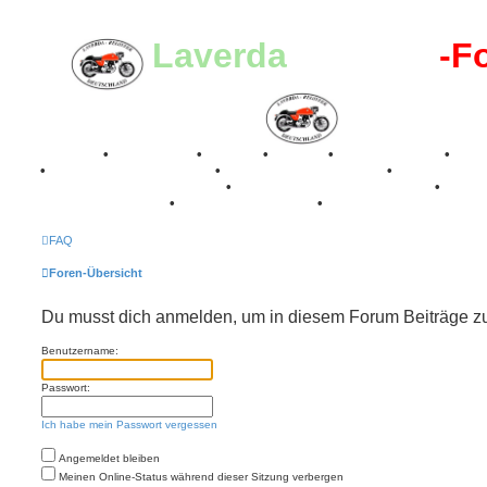
Laverda
-Register
-F
Breganze
•
Geschichte
•
Stories
•
Videos
•
Registertreffen
•
Kale
•
Valle San Liberale 1996
•
Raduno Mondiale 1997
•
Retro Classic Stuttgart 2016
•
Laverda Museum Lisse 2017
•
70 Jahre Feier 2019
•
75 Jahre Feier 2024
•
FAQ
Foren-Übersicht
Du musst dich anmelden, um in diesem Forum Beiträge zu
Benutzername:
Passwort:
Ich habe mein Passwort vergessen
Angemeldet bleiben
Meinen Online-Status während dieser Sitzung verbergen