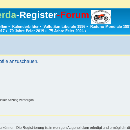
erda
-Register
-Forum
effen
•
Kalenderbilder
•
Valle San Liberale 1996
•
Raduno Mondiale 199
017
•
70 Jahre Feier 2019
•
75 Jahre Feier 2024
•
rofile anzuschauen.
ieser Sitzung verbergen
 können. Die Registrierung ist in wenigen Augenblicken erledigt und ermöglicht di