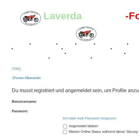
Laverda
-Register
-F
Breganze
•
Geschichte
•
Stories
•
Videos
•
Registertreffen
•
Kale
•
Valle San Liberale 1996
•
Raduno Mondiale 1997
•
Retro Classic Stuttgart 2016
•
Laverda Museum Lisse 2017
•
70 Jahre Feier 2019
•
75 Jahre Feier 2024
•
FAQ
Foren-Übersicht
Du musst registriert und angemeldet sein, um Profile anz
Benutzername:
Passwort:
Ich habe mein Passwort vergessen
Angemeldet bleiben
Meinen Online-Status während dieser Sitzung