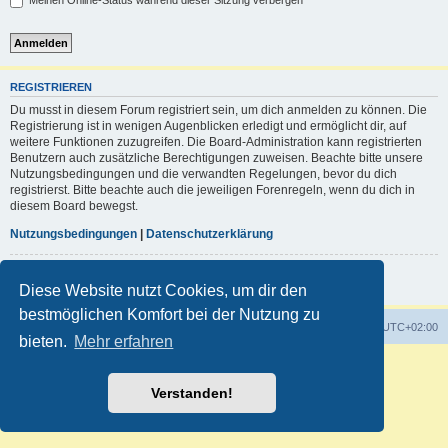
Meinen Online-Status während dieser Sitzung verbergen
REGISTRIEREN
Du musst in diesem Forum registriert sein, um dich anmelden zu können. Die
Registrierung ist in wenigen Augenblicken erledigt und ermöglicht dir, auf
weitere Funktionen zuzugreifen. Die Board-Administration kann registrierten
Benutzern auch zusätzliche Berechtigungen zuweisen. Beachte bitte unsere
Nutzungsbedingungen und die verwandten Regelungen, bevor du dich
registrierst. Bitte beachte auch die jeweiligen Forenregeln, wenn du dich in
diesem Board bewegst.
Nutzungsbedingungen
|
Datenschutzerklärung
Registrieren
Diese Website nutzt Cookies, um dir den
bestmöglichen Komfort bei der Nutzung zu
Foren-Übersicht
Alle Zeiten sind
UTC+02:00
bieten.
Mehr erfahren
Powered by
phpBB
® Forum Software © phpBB Limited
Deutsche Übersetzung durch
phpBB.de
Verstanden!
Customized by
WireSys
Datenschutz
|
Nutzungsbedingungen