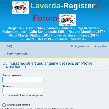
Laverda
-Register
-
Forum
Breganze
•
Geschichte
•
Stories
•
Videos
•
Registertreffen
•
Kalenderbilder
•
Valle San Liberale 1996
•
Raduno Mondiale 1997
•
Retro Classic Stuttgart 2016
•
Laverda Museum Lisse 2017
•
70 Jahre Feier 2019
•
75 Jahre Feier 2024
•
FAQ
Registrieren
Anmelden
Foren-Übersicht
Du musst registriert und angemeldet sein, um Profile
anzuschauen.
Benutzername:
Passwort:
Ich habe mein Passwort vergessen
Angemeldet bleiben