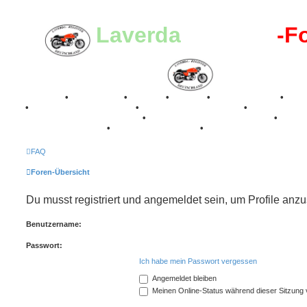
Laverda
-Register
-F
Breganze
•
Geschichte
•
Stories
•
Videos
•
Registertreffen
•
Kale
•
Valle San Liberale 1996
•
Raduno Mondiale 1997
•
Retro Classic Stuttgart 2016
•
Laverda Museum Lisse 2017
•
70 Jahre Feier 2019
•
75 Jahre Feier 2024
•
FAQ
Foren-Übersicht
Du musst registriert und angemeldet sein, um Profile anz
Benutzername:
Passwort:
Ich habe mein Passwort vergessen
Angemeldet bleiben
Meinen Online-Status während dieser Sitzung