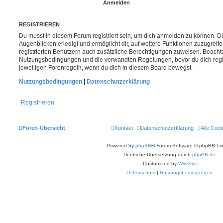
REGISTRIEREN
Du musst in diesem Forum registriert sein, um dich anmelden zu können. Di
Augenblicken erledigt und ermöglicht dir, auf weitere Funktionen zuzugreif
registrierten Benutzern auch zusätzliche Berechtigungen zuweisen. Beachte
Nutzungsbedingungen und die verwandten Regelungen, bevor du dich registr
jeweiligen Forenregeln, wenn du dich in diesem Board bewegst.
Nutzungsbedingungen
|
Datenschutzerklärung
Registrieren
Foren-Übersicht
Kontakt
Datenschutzerklärung
Alle Coo
Powered by
phpBB
® Forum Software © phpBB Lim
Deutsche Übersetzung durch
phpBB.de
Customized by
WireSys
Datenschutz
|
Nutzungsbedingungen