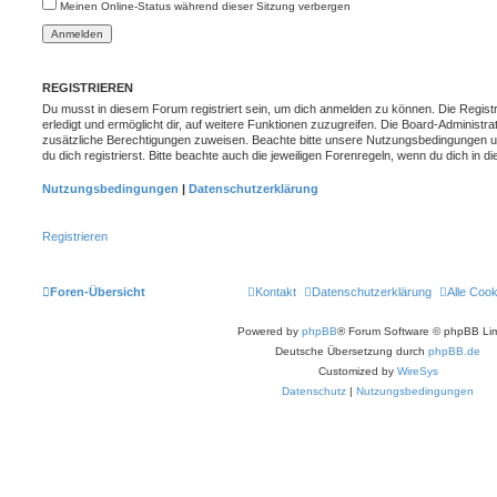
Meinen Online-Status während dieser Sitzung verbergen
REGISTRIEREN
Du musst in diesem Forum registriert sein, um dich anmelden zu können. Die Registr
erledigt und ermöglicht dir, auf weitere Funktionen zuzugreifen. Die Board-Administra
zusätzliche Berechtigungen zuweisen. Beachte bitte unsere Nutzungsbedingungen 
du dich registrierst. Bitte beachte auch die jeweiligen Forenregeln, wenn du dich in
Nutzungsbedingungen
|
Datenschutzerklärung
Registrieren
Foren-Übersicht
Kontakt
Datenschutzerklärung
Alle Coo
Powered by
phpBB
® Forum Software © phpBB Lim
Deutsche Übersetzung durch
phpBB.de
Customized by
WireSys
Datenschutz
|
Nutzungsbedingungen