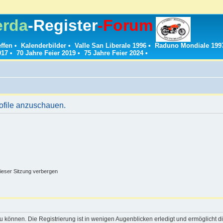
erda
-Register
-Forum
effen
•
Kalenderbilder
•
Valle San Liberale 1996
•
Raduno Mondiale 199
017
•
70 Jahre Feier 2019
•
75 Jahre Feier 2024
•
rofile anzuschauen.
ieser Sitzung verbergen
 können. Die Registrierung ist in wenigen Augenblicken erledigt und ermöglicht di