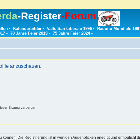
erda
-Register
-Forum
effen
•
Kalenderbilder
•
Valle San Liberale 1996
•
Raduno Mondiale 199
017
•
70 Jahre Feier 2019
•
75 Jahre Feier 2024
•
rofile anzuschauen.
ieser Sitzung verbergen
 können. Die Registrierung ist in wenigen Augenblicken erledigt und ermöglicht di