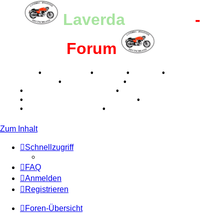
Laverda
-Register
-
Forum
Breganze
•
Geschichte
•
Stories
•
Videos
•
Registertreffen
•
Kalenderbilder
•
Valle San Liberale
1996
•
Raduno Mondiale 1997
•
Retro Classic Stuttgart
2016
•
Laverda Museum Lisse 2017
•
70 Jahre Feier
2019
•
75 Jahre Feier 2024
•
Zum Inhalt
Schnellzugriff
FAQ
Anmelden
Registrieren
Foren-Übersicht