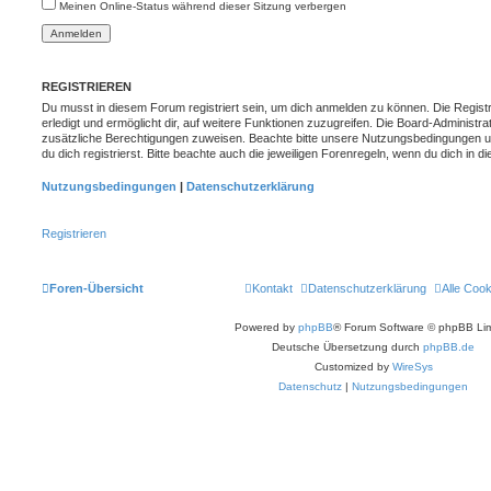
Meinen Online-Status während dieser Sitzung verbergen
REGISTRIEREN
Du musst in diesem Forum registriert sein, um dich anmelden zu können. Die Registr
erledigt und ermöglicht dir, auf weitere Funktionen zuzugreifen. Die Board-Administra
zusätzliche Berechtigungen zuweisen. Beachte bitte unsere Nutzungsbedingungen 
du dich registrierst. Bitte beachte auch die jeweiligen Forenregeln, wenn du dich in
Nutzungsbedingungen
|
Datenschutzerklärung
Registrieren
Foren-Übersicht
Kontakt
Datenschutzerklärung
Alle Coo
Powered by
phpBB
® Forum Software © phpBB Lim
Deutsche Übersetzung durch
phpBB.de
Customized by
WireSys
Datenschutz
|
Nutzungsbedingungen