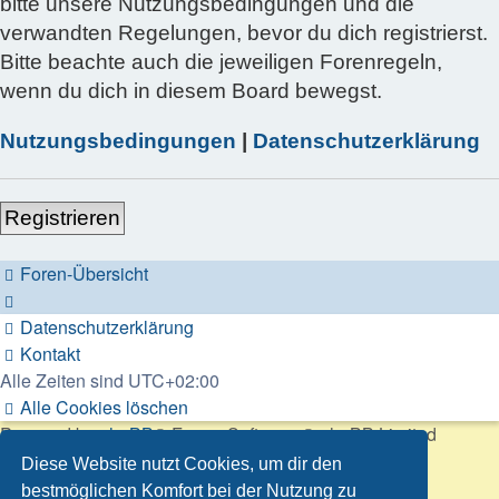
bitte unsere Nutzungsbedingungen und die
verwandten Regelungen, bevor du dich registrierst.
Bitte beachte auch die jeweiligen Forenregeln,
wenn du dich in diesem Board bewegst.
Nutzungsbedingungen
|
Datenschutzerklärung
Registrieren
Foren-Übersicht
Datenschutzerklärung
Kontakt
Alle Zeiten sind
UTC+02:00
Alle Cookies löschen
Powered by
phpBB
® Forum Software © phpBB Limited
Deutsche Übersetzung durch
phpBB.de
Diese Website nutzt Cookies, um dir den
Customized by
WireSys
bestmöglichen Komfort bei der Nutzung zu