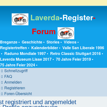
Laverda
-Register
-
Forum
Breganze
•
Geschichte
•
Stories
•
Videos
•
Registertreffen
•
Kalenderbilder
•
Valle San Liberale 1996
•
Raduno Mondiale 1997
•
Retro Classic Stuttgart 2016
•
Laverda Museum Lisse 2017
•
70 Jahre Feier 2019
•
75 Jahre Feier 2024
•
Schnellzugriff
FAQ
Anmelden
Registrieren
Foren-Übersicht
t registriert und angemeldet