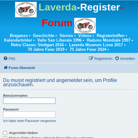
Laverda
-Register
-
Forum
Breganze
•
Geschichte
•
Stories
•
Videos
•
Registertreffen
•
Kalenderbilder
•
Valle San Liberale 1996
•
Raduno Mondiale 1997
•
Retro Classic Stuttgart 2016
•
Laverda Museum Lisse 2017
•
70 Jahre Feier 2019
•
75 Jahre Feier 2024
•
FAQ
Registrieren
Anmelden
Foren-Übersicht
Du musst registriert und angemeldet sein, um Profile
anzuschauen.
Benutzername:
Passwort:
Ich habe mein Passwort vergessen
Angemeldet bleiben