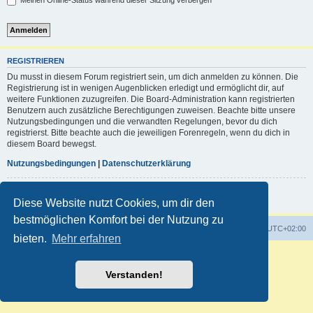
Meinen Online-Status während dieser Sitzung verbergen
REGISTRIEREN
Du musst in diesem Forum registriert sein, um dich anmelden zu können. Die
Registrierung ist in wenigen Augenblicken erledigt und ermöglicht dir, auf
weitere Funktionen zuzugreifen. Die Board-Administration kann registrierten
Benutzern auch zusätzliche Berechtigungen zuweisen. Beachte bitte unsere
Nutzungsbedingungen und die verwandten Regelungen, bevor du dich
registrierst. Bitte beachte auch die jeweiligen Forenregeln, wenn du dich in
diesem Board bewegst.
Nutzungsbedingungen
|
Datenschutzerklärung
Registrieren
Diese Website nutzt Cookies, um dir den
bestmöglichen Komfort bei der Nutzung zu
Foren-Übersicht
Alle Zeiten sind
UTC+02:00
bieten.
Mehr erfahren
Powered by
phpBB
® Forum Software © phpBB Limited
Deutsche Übersetzung durch
phpBB.de
Verstanden!
Customized by
WireSys
Datenschutz
|
Nutzungsbedingungen