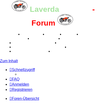
Laverda
-Register
-
Forum
Breganze
•
Geschichte
•
Stories
•
Videos
•
Registertreffen
•
Kalenderbilder
•
Valle San Liberale
1996
•
Raduno Mondiale 1997
•
Retro Classic Stuttgart
2016
•
Laverda Museum Lisse 2017
•
70 Jahre Feier
2019
•
75 Jahre Feier 2024
•
Zum Inhalt
Schnellzugriff
FAQ
Anmelden
Registrieren
Foren-Übersicht