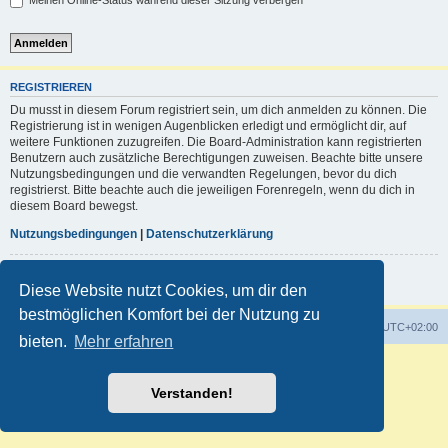
Meinen Online-Status während dieser Sitzung verbergen
REGISTRIEREN
Du musst in diesem Forum registriert sein, um dich anmelden zu können. Die
Registrierung ist in wenigen Augenblicken erledigt und ermöglicht dir, auf
weitere Funktionen zuzugreifen. Die Board-Administration kann registrierten
Benutzern auch zusätzliche Berechtigungen zuweisen. Beachte bitte unsere
Nutzungsbedingungen und die verwandten Regelungen, bevor du dich
registrierst. Bitte beachte auch die jeweiligen Forenregeln, wenn du dich in
diesem Board bewegst.
Nutzungsbedingungen
|
Datenschutzerklärung
Registrieren
Diese Website nutzt Cookies, um dir den
bestmöglichen Komfort bei der Nutzung zu
Foren-Übersicht
Alle Zeiten sind
UTC+02:00
bieten.
Mehr erfahren
Powered by
phpBB
® Forum Software © phpBB Limited
Deutsche Übersetzung durch
phpBB.de
Verstanden!
Customized by
WireSys
Datenschutz
|
Nutzungsbedingungen