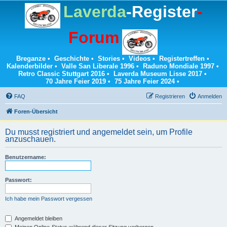
Laverda
-Register
-
Forum
Breganze
•
Geschichte
•
Stories
•
Videos
•
Registertreffen
•
Kalenderbilder
•
Valle San Liberale 1996
•
Raduno Mondiale 1997
•
Retro Classic Stuttgart 2016
•
Laverda Museum Lisse 2017
•
70 Jahre Feier 2019
•
75 Jahre Feier 2024
•
FAQ
Registrieren
Anmelden
Foren-Übersicht
Du musst registriert und angemeldet sein, um Profile
anzuschauen.
Benutzername:
Passwort:
Ich habe mein Passwort vergessen
Angemeldet bleiben