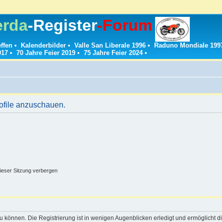
erda
-Register
-Forum
effen
•
Kalenderbilder
•
Valle San Liberale 1996
•
Raduno Mondiale 199
017
•
70 Jahre Feier 2019
•
75 Jahre Feier 2024
•
rofile anzuschauen.
ieser Sitzung verbergen
 können. Die Registrierung ist in wenigen Augenblicken erledigt und ermöglicht di