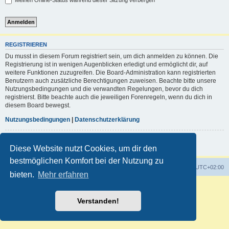
Meinen Online-Status während dieser Sitzung verbergen
REGISTRIEREN
Du musst in diesem Forum registriert sein, um dich anmelden zu können. Die
Registrierung ist in wenigen Augenblicken erledigt und ermöglicht dir, auf
weitere Funktionen zuzugreifen. Die Board-Administration kann registrierten
Benutzern auch zusätzliche Berechtigungen zuweisen. Beachte bitte unsere
Nutzungsbedingungen und die verwandten Regelungen, bevor du dich
registrierst. Bitte beachte auch die jeweiligen Forenregeln, wenn du dich in
diesem Board bewegst.
Nutzungsbedingungen
|
Datenschutzerklärung
Registrieren
Diese Website nutzt Cookies, um dir den
bestmöglichen Komfort bei der Nutzung zu
Foren-Übersicht
Alle Zeiten sind
UTC+02:00
bieten.
Mehr erfahren
Powered by
phpBB
® Forum Software © phpBB Limited
Deutsche Übersetzung durch
phpBB.de
Verstanden!
Customized by
WireSys
Datenschutz
|
Nutzungsbedingungen