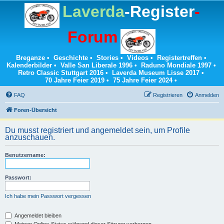
Laverda
-Register
-
Forum
Breganze
•
Geschichte
•
Stories
•
Videos
•
Registertreffen
•
Kalenderbilder
•
Valle San Liberale 1996
•
Raduno Mondiale 1997
•
Retro Classic Stuttgart 2016
•
Laverda Museum Lisse 2017
•
70 Jahre Feier 2019
•
75 Jahre Feier 2024
•
FAQ
Registrieren
Anmelden
Foren-Übersicht
Du musst registriert und angemeldet sein, um Profile
anzuschauen.
Benutzername:
Passwort:
Ich habe mein Passwort vergessen
Angemeldet bleiben