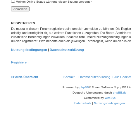
Meinen Online-Status während dieser Sitzung verbergen
REGISTRIEREN
Du musst in diesem Forum registriert sein, um dich anmelden zu können. Die Registr
erledigt und ermöglicht dir, auf weitere Funktionen zuzugreifen. Die Board-Administra
zusätzliche Berechtigungen zuweisen. Beachte bitte unsere Nutzungsbedingungen 
du dich registrierst. Bitte beachte auch die jeweiligen Forenregeln, wenn du dich in
Nutzungsbedingungen
|
Datenschutzerklärung
Registrieren
Foren-Übersicht
Kontakt
Datenschutzerklärung
Alle Cookie
Powered by
phpBB
® Forum Software © phpBB Lim
Deutsche Übersetzung durch
phpBB.de
Customized by
WireSys
Datenschutz
|
Nutzungsbedingungen