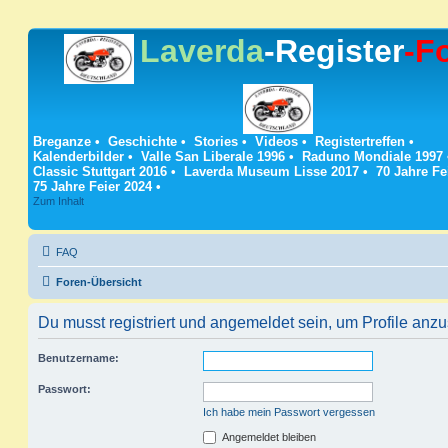
Laverda
-Register
-F
Breganze
•
Geschichte
•
Stories
•
Videos
•
Registertreffen
•
Kalenderbilder
•
Valle San Liberale 1996
•
Raduno Mondiale 1997
Classic Stuttgart 2016
•
Laverda Museum Lisse 2017
•
70 Jahre Fe
75 Jahre Feier 2024
•
Zum Inhalt
FAQ
Foren-Übersicht
Du musst registriert und angemeldet sein, um Profile anz
Benutzername:
Passwort:
Ich habe mein Passwort vergessen
Angemeldet bleiben