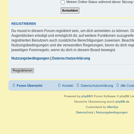
Meinen Online-Status während dieser Sitzung
REGISTRIEREN
Du musst in diesem Forum registriert sein, um dich anmelden zu können. Di
Augenblicken erledigt und ermöglicht dir, auf weitere Funktionen zuzugreif
registrierten Benutzern auch zusätzliche Berechtigungen zuweisen. Beachte
Nutzungsbedingungen und die verwandten Regelungen, bevor du dich registr
jeweiligen Forenregeln, wenn du dich in diesem Board bewegst.
Nutzungsbedingungen
|
Datenschutzerklärung
Registrieren
Foren-Übersicht
Kontakt
Datenschutzerklärung
Alle Coo
Powered by
phpBB
® Forum Software © phpBB Lim
Deutsche Übersetzung durch
phpBB.de
Customized by
WireSys
Datenschutz
|
Nutzungsbedingungen