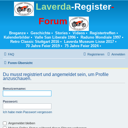
Laverda
-Register
-
Forum
Breganze
•
Geschichte
•
Stories
•
Videos
•
Registertreffen
•
Kalenderbilder
•
Valle San Liberale 1996
•
Raduno Mondiale 1997
•
Retro Classic Stuttgart 2016
•
Laverda Museum Lisse 2017
•
70 Jahre Feier 2019
•
75 Jahre Feier 2024
•
FAQ
Registrieren
Anmelden
Foren-Übersicht
Du musst registriert und angemeldet sein, um Profile
anzuschauen.
Benutzername:
Passwort:
Ich habe mein Passwort vergessen
Angemeldet bleiben