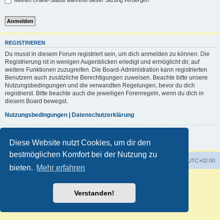
Meinen Online-Status während dieser Sitzung verbergen
REGISTRIEREN
Du musst in diesem Forum registriert sein, um dich anmelden zu können. Die
Registrierung ist in wenigen Augenblicken erledigt und ermöglicht dir, auf
weitere Funktionen zuzugreifen. Die Board-Administration kann registrierten
Benutzern auch zusätzliche Berechtigungen zuweisen. Beachte bitte unsere
Nutzungsbedingungen und die verwandten Regelungen, bevor du dich
registrierst. Bitte beachte auch die jeweiligen Forenregeln, wenn du dich in
diesem Board bewegst.
Nutzungsbedingungen
|
Datenschutzerklärung
Registrieren
Diese Website nutzt Cookies, um dir den
bestmöglichen Komfort bei der Nutzung zu
Foren-Übersicht
Alle Zeiten sind
UTC+02:00
bieten.
Mehr erfahren
Powered by
phpBB
® Forum Software © phpBB Limited
Deutsche Übersetzung durch
phpBB.de
Verstanden!
Customized by
WireSys
Datenschutz
|
Nutzungsbedingungen