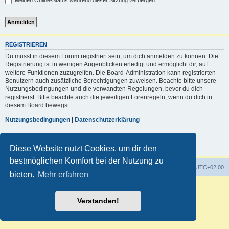
Meinen Online-Status während dieser Sitzung verbergen
REGISTRIEREN
Du musst in diesem Forum registriert sein, um dich anmelden zu können. Die
Registrierung ist in wenigen Augenblicken erledigt und ermöglicht dir, auf
weitere Funktionen zuzugreifen. Die Board-Administration kann registrierten
Benutzern auch zusätzliche Berechtigungen zuweisen. Beachte bitte unsere
Nutzungsbedingungen und die verwandten Regelungen, bevor du dich
registrierst. Bitte beachte auch die jeweiligen Forenregeln, wenn du dich in
diesem Board bewegst.
Nutzungsbedingungen
|
Datenschutzerklärung
Registrieren
Diese Website nutzt Cookies, um dir den
bestmöglichen Komfort bei der Nutzung zu
Foren-Übersicht
Alle Zeiten sind
UTC+02:00
bieten.
Mehr erfahren
Powered by
phpBB
® Forum Software © phpBB Limited
Deutsche Übersetzung durch
phpBB.de
Verstanden!
Customized by
WireSys
Datenschutz
|
Nutzungsbedingungen