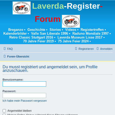
Laverda
-Register
-
Forum
Breganze
•
Geschichte
•
Stories
•
Videos
•
Registertreffen
•
Kalenderbilder
•
Valle San Liberale 1996
•
Raduno Mondiale 1997
•
Retro Classic Stuttgart 2016
•
Laverda Museum Lisse 2017
•
70 Jahre Feier 2019
•
75 Jahre Feier 2024
•
FAQ
Registrieren
Anmelden
Foren-Übersicht
Du musst registriert und angemeldet sein, um Profile
anzuschauen.
Benutzername:
Passwort:
Ich habe mein Passwort vergessen
Angemeldet bleiben