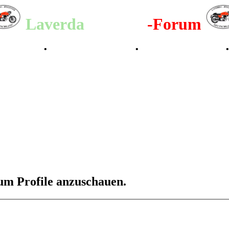
Laverda
-Register
-Forum
lenderbilder
•
Valle San Liberale 1996
•
Raduno Mondiale 1997
 um Profile anzuschauen.