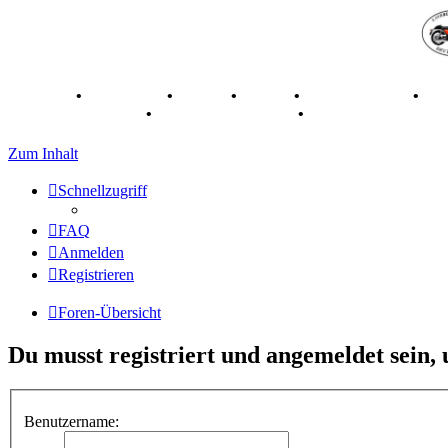
Breganze
•
Geschichte
•
Stories
•
Videos
•
Registertreffen
•
Ka
70 Jahre Feier 2019
•
75 Jahre Feier 2024
•
Zum Inhalt
Schnellzugriff
FAQ
Anmelden
Registrieren
Foren-Übersicht
Du musst registriert und angemeldet sein,
Benutzername: