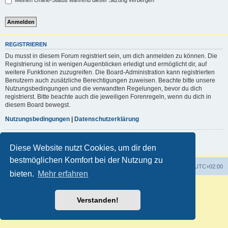
Meinen Online-Status während dieser Sitzung verbergen
REGISTRIEREN
Du musst in diesem Forum registriert sein, um dich anmelden zu können. Die
Registrierung ist in wenigen Augenblicken erledigt und ermöglicht dir, auf
weitere Funktionen zuzugreifen. Die Board-Administration kann registrierten
Benutzern auch zusätzliche Berechtigungen zuweisen. Beachte bitte unsere
Nutzungsbedingungen und die verwandten Regelungen, bevor du dich
registrierst. Bitte beachte auch die jeweiligen Forenregeln, wenn du dich in
diesem Board bewegst.
Nutzungsbedingungen
|
Datenschutzerklärung
Registrieren
Diese Website nutzt Cookies, um dir den
bestmöglichen Komfort bei der Nutzung zu
Foren-Übersicht
Alle Zeiten sind
UTC+02:00
bieten.
Mehr erfahren
Powered by
phpBB
® Forum Software © phpBB Limited
Deutsche Übersetzung durch
phpBB.de
Verstanden!
Customized by
WireSys
Datenschutz
|
Nutzungsbedingungen