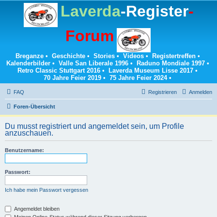
Laverda
-Register
-
Forum
Breganze
•
Geschichte
•
Stories
•
Videos
•
Registertreffen
•
Kalenderbilder
•
Valle San Liberale 1996
•
Raduno Mondiale 1997
•
Retro Classic Stuttgart 2016
•
Laverda Museum Lisse 2017
•
70 Jahre Feier 2019
•
75 Jahre Feier 2024
•
FAQ
Registrieren
Anmelden
Foren-Übersicht
Du musst registriert und angemeldet sein, um Profile
anzuschauen.
Benutzername:
Passwort:
Ich habe mein Passwort vergessen
Angemeldet bleiben