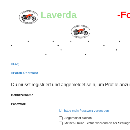
Laverda
-Register
-F
Breganze
•
Geschichte
•
Stories
•
Videos
•
Registertreffen
•
Kale
•
Valle San Liberale 1996
•
Raduno Mondiale 1997
•
Retro Classic Stuttgart 2016
•
Laverda Museum Lisse 2017
•
70 Jahre Feier 2019
•
75 Jahre Feier 2024
•
FAQ
Foren-Übersicht
Du musst registriert und angemeldet sein, um Profile anz
Benutzername:
Passwort:
Ich habe mein Passwort vergessen
Angemeldet bleiben
Meinen Online-Status während dieser Sitzung