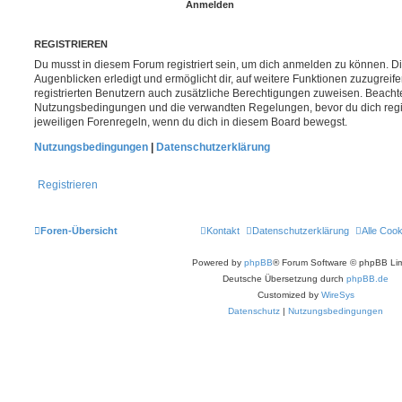
REGISTRIEREN
Du musst in diesem Forum registriert sein, um dich anmelden zu können. Di
Augenblicken erledigt und ermöglicht dir, auf weitere Funktionen zuzugreif
registrierten Benutzern auch zusätzliche Berechtigungen zuweisen. Beachte
Nutzungsbedingungen und die verwandten Regelungen, bevor du dich registr
jeweiligen Forenregeln, wenn du dich in diesem Board bewegst.
Nutzungsbedingungen
|
Datenschutzerklärung
Registrieren
Foren-Übersicht
Kontakt
Datenschutzerklärung
Alle Coo
Powered by
phpBB
® Forum Software © phpBB Lim
Deutsche Übersetzung durch
phpBB.de
Customized by
WireSys
Datenschutz
|
Nutzungsbedingungen