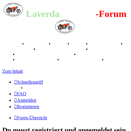
Laverda
-Register
-Forum
Breganze
•
Geschichte
•
Stories
•
Videos
•
Registertreffen
•
Kalenderbilder
•
Valle San Liberale 1996
•
Raduno Mondiale
1997
•
Retro Classic Stuttgart 2016
•
Laverda Museum Lisse
2017
•
70 Jahre Feier 2019
•
75 Jahre Feier 2024
•
Zum Inhalt
Schnellzugriff
FAQ
Anmelden
Registrieren
Foren-Übersicht
Du musst registriert und angemeldet sein,