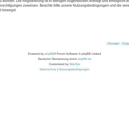
 können. Die Registrierung ist in wenigen Augenblicken erledigt und ermöglicht di
 Berechtigungen zuweisen. Beachte bitte unsere Nutzungsbedingungen und die verwa
d bewegst.
Kontakt
Dat
Powered by
phpBB
® Forum Software © phpBB Limited
Deutsche Übersetzung durch
phpBB.de
Customized by
WireSys
Datenschutz
|
Nutzungsbedingungen