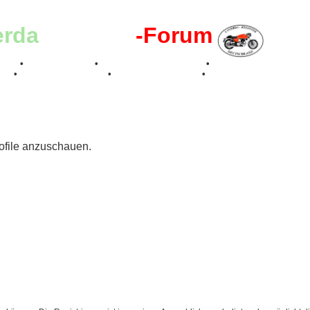
erda
-Register
-Forum
effen
•
Kalenderbilder
•
Valle San Liberale 1996
•
Raduno Mondiale 199
017
•
70 Jahre Feier 2019
•
75 Jahre Feier 2024
•
rofile anzuschauen.