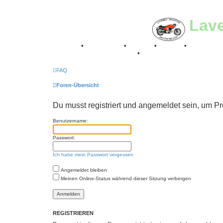
Lav
Breganze
•
Geschichte
•
Stories
•
Videos
•
Registertr
Retro Classic Stuttgart 2016
•
Laverda Museum Lisse 2
FAQ
Foren-Übersicht
Du musst registriert und angemeldet sein, um P
Benutzername:
Passwort:
Ich habe mein Passwort vergessen
Angemeldet bleiben
Meinen Online-Status während dieser Sitzung verbergen
REGISTRIEREN