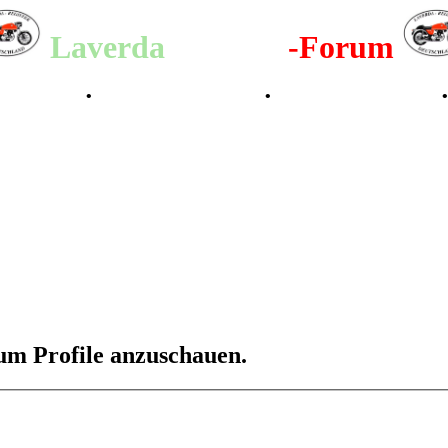
Laverda
-Register
-Forum
lenderbilder
•
Valle San Liberale 1996
•
Raduno Mondiale 1997
 um Profile anzuschauen.