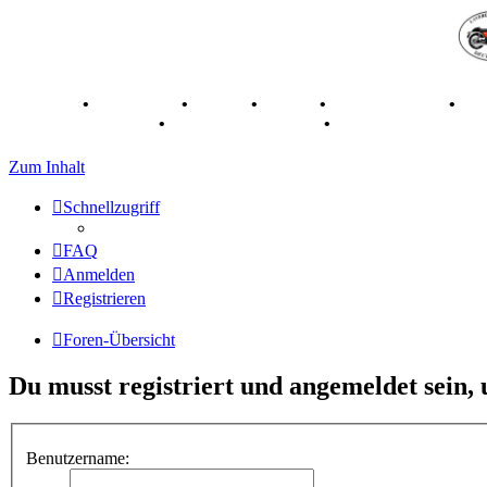
Breganze
•
Geschichte
•
Stories
•
Videos
•
Registertreffen
•
Ka
70 Jahre Feier 2019
•
75 Jahre Feier 2024
•
Zum Inhalt
Schnellzugriff
FAQ
Anmelden
Registrieren
Foren-Übersicht
Du musst registriert und angemeldet sein,
Benutzername: