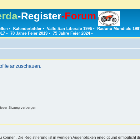
erda
-Register
-Forum
effen
•
Kalenderbilder
•
Valle San Liberale 1996
•
Raduno Mondiale 199
017
•
70 Jahre Feier 2019
•
75 Jahre Feier 2024
•
rofile anzuschauen.
ieser Sitzung verbergen
 können. Die Registrierung ist in wenigen Augenblicken erledigt und ermöglicht di