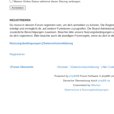
Meinen Online-Status während dieser Sitzung verbergen
REGISTRIEREN
Du musst in diesem Forum registriert sein, um dich anmelden zu können. Die Registr
erledigt und ermöglicht dir, auf weitere Funktionen zuzugreifen. Die Board-Administra
zusätzliche Berechtigungen zuweisen. Beachte bitte unsere Nutzungsbedingungen 
du dich registrierst. Bitte beachte auch die jeweiligen Forenregeln, wenn du dich in
Nutzungsbedingungen
|
Datenschutzerklärung
Registrieren
Foren-Übersicht
Kontakt
Datenschutzerklärung
Alle Coo
Powered by
phpBB
® Forum Software © phpBB Lim
Deutsche Übersetzung durch
phpBB.de
Customized by
WireSys
Datenschutz
|
Nutzungsbedingungen