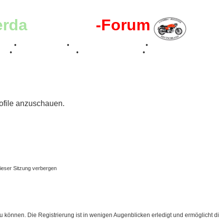
erda
-Register
-Forum
effen
•
Kalenderbilder
•
Valle San Liberale 1996
•
Raduno Mondiale 199
017
•
70 Jahre Feier 2019
•
75 Jahre Feier 2024
•
rofile anzuschauen.
ieser Sitzung verbergen
 können. Die Registrierung ist in wenigen Augenblicken erledigt und ermöglicht di