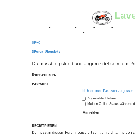
Lav
Breganze
•
Geschichte
•
Stories
•
Videos
•
Registertr
Retro Classic Stuttgart 2016
•
Laverda Museum Lisse 2
FAQ
Foren-Übersicht
Du musst registriert und angemeldet sein, um P
Benutzername:
Passwort:
Ich habe mein Passwort vergessen
Angemeldet bleiben
Meinen Online-Status während d
REGISTRIEREN
Du musst in diesem Forum registriert sein, um dich anmelden zu