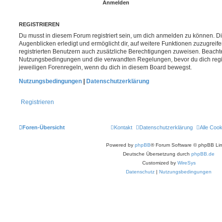
REGISTRIEREN
Du musst in diesem Forum registriert sein, um dich anmelden zu können. Di
Augenblicken erledigt und ermöglicht dir, auf weitere Funktionen zuzugreif
registrierten Benutzern auch zusätzliche Berechtigungen zuweisen. Beachte
Nutzungsbedingungen und die verwandten Regelungen, bevor du dich registr
jeweiligen Forenregeln, wenn du dich in diesem Board bewegst.
Nutzungsbedingungen
|
Datenschutzerklärung
Registrieren
Foren-Übersicht
Kontakt
Datenschutzerklärung
Alle Coo
Powered by
phpBB
® Forum Software © phpBB Lim
Deutsche Übersetzung durch
phpBB.de
Customized by
WireSys
Datenschutz
|
Nutzungsbedingungen