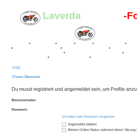
Laverda
-Register
-F
Breganze
•
Geschichte
•
Stories
•
Videos
•
Registertreffen
•
Kale
•
Valle San Liberale 1996
•
Raduno Mondiale 1997
•
Retro Classic Stuttgart 2016
•
Laverda Museum Lisse 2017
•
70 Jahre Feier 2019
•
75 Jahre Feier 2024
•
FAQ
Foren-Übersicht
Du musst registriert und angemeldet sein, um Profile anz
Benutzername:
Passwort:
Ich habe mein Passwort vergessen
Angemeldet bleiben
Meinen Online-Status während dieser Sitzung