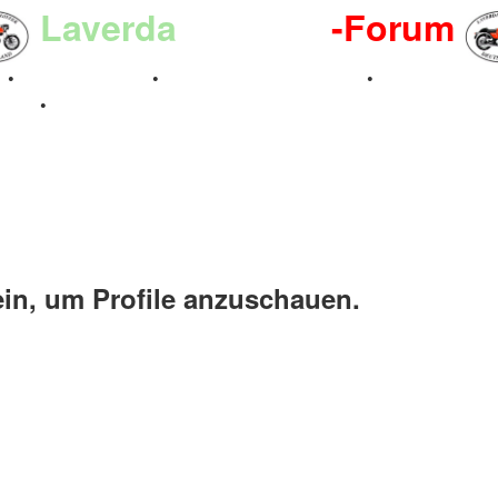
Laverda
-Register
-Forum
n
•
Kalenderbilder
•
Valle San Liberale 1996
•
Raduno Mond
 2024
•
ein, um Profile anzuschauen.