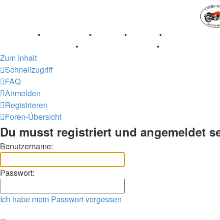
Breganze
•
Geschichte
•
Stories
•
Videos
•
Registertreffe
Museum Lisse 2017
•
70 Jahre Feier 2019
•
75 Jahre Feier
Zum Inhalt
Schnellzugriff
FAQ
Anmelden
Registrieren
Foren-Übersicht
Du musst registriert und angemeldet s
Benutzername:
Passwort:
Ich habe mein Passwort vergessen