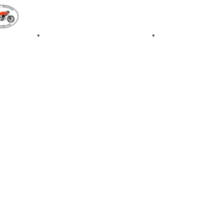
iale 1997
•
Retro Classic Stuttgart 2016
•
Laverda