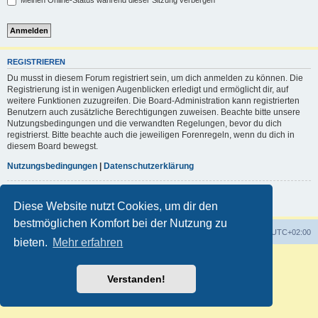
Meinen Online-Status während dieser Sitzung verbergen
REGISTRIEREN
Du musst in diesem Forum registriert sein, um dich anmelden zu können. Die
Registrierung ist in wenigen Augenblicken erledigt und ermöglicht dir, auf
weitere Funktionen zuzugreifen. Die Board-Administration kann registrierten
Benutzern auch zusätzliche Berechtigungen zuweisen. Beachte bitte unsere
Nutzungsbedingungen und die verwandten Regelungen, bevor du dich
registrierst. Bitte beachte auch die jeweiligen Forenregeln, wenn du dich in
diesem Board bewegst.
Nutzungsbedingungen
|
Datenschutzerklärung
Registrieren
Diese Website nutzt Cookies, um dir den
bestmöglichen Komfort bei der Nutzung zu
Foren-Übersicht
Alle Zeiten sind
UTC+02:00
bieten.
Mehr erfahren
Powered by
phpBB
® Forum Software © phpBB Limited
Deutsche Übersetzung durch
phpBB.de
Verstanden!
Customized by
WireSys
Datenschutz
|
Nutzungsbedingungen