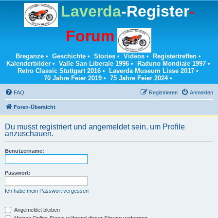
Laverda
-Register
-
Forum
Breganze
•
Geschichte
•
Stories
•
Videos
•
Registertreffen
•
Kalenderbilder
•
Valle San Liberale 1996
•
Raduno Mondiale 1997
•
Retro Classic Stuttgart 2016
•
Laverda Museum Lisse 2017
•
70 Jahre Feier 2019
•
75 Jahre Feier 2024
•
FAQ
Registrieren
Anmelden
Foren-Übersicht
Du musst registriert und angemeldet sein, um Profile
anzuschauen.
Benutzername:
Passwort:
Ich habe mein Passwort vergessen
Angemeldet bleiben