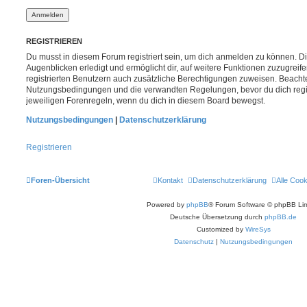
REGISTRIEREN
Du musst in diesem Forum registriert sein, um dich anmelden zu können. Di
Augenblicken erledigt und ermöglicht dir, auf weitere Funktionen zuzugreif
registrierten Benutzern auch zusätzliche Berechtigungen zuweisen. Beachte
Nutzungsbedingungen und die verwandten Regelungen, bevor du dich registr
jeweiligen Forenregeln, wenn du dich in diesem Board bewegst.
Nutzungsbedingungen
|
Datenschutzerklärung
Registrieren
Foren-Übersicht
Kontakt
Datenschutzerklärung
Alle Coo
Powered by
phpBB
® Forum Software © phpBB Lim
Deutsche Übersetzung durch
phpBB.de
Customized by
WireSys
Datenschutz
|
Nutzungsbedingungen