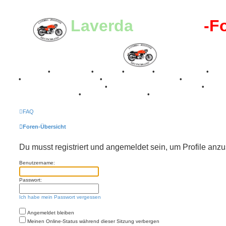
Laverda
-Register
-F
Breganze
•
Geschichte
•
Stories
•
Videos
•
Registertreffen
•
Kale
•
Valle San Liberale 1996
•
Raduno Mondiale 1997
•
Retro Classic Stuttgart 2016
•
Laverda Museum Lisse 2017
•
70 Jahre Feier 2019
•
75 Jahre Feier 2024
•
FAQ
Foren-Übersicht
Du musst registriert und angemeldet sein, um Profile anz
Benutzername:
Passwort:
Ich habe mein Passwort vergessen
Angemeldet bleiben
Meinen Online-Status während dieser Sitzung verbergen